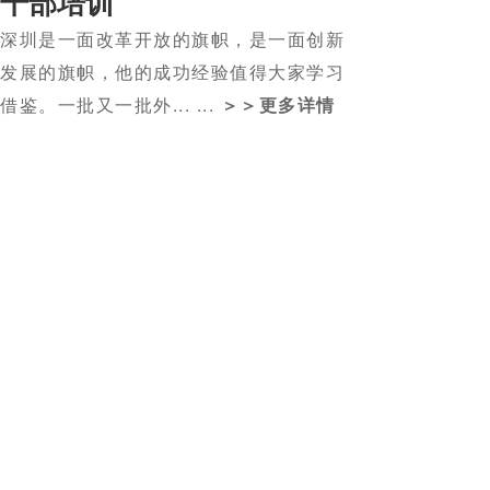
干部培训
深圳是一面改革开放的旗帜，是一面创新
发展的旗帜，他的成功经验值得大家学习
借鉴。一批又一批外... ...
＞＞更多详情
2023-12-30
2023年事记
2023-04-28
德阳市委组织部领导来我院调研
2021-05-31
成都市“现代物流产业生态圈”专题培训班正式开班
2020-12-28
疫情阴霾下的点点星光(2020)
2019-08-27
重庆市巴南区非公党建培训班反响热烈
2023年事记
2023-12-30